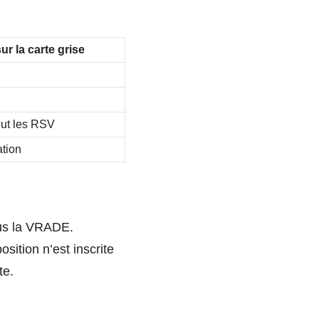
ur la carte grise
clut les RSV
ation
sous la VRADE.
ition n’est inscrite
te.