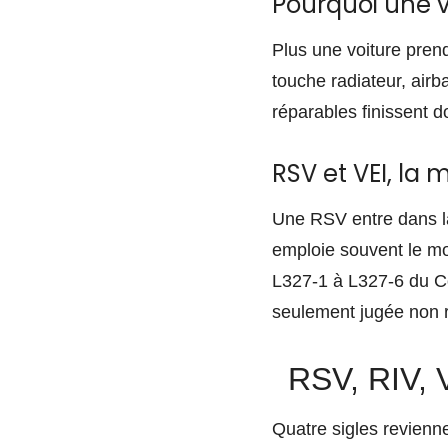
Pourquoi une vi
Plus une voiture pren
touche radiateur, airb
réparables finissent 
RSV et VEI, la
Une RSV entre dans l
emploie souvent le mot
L327-1 à L327-6 du Cod
seulement jugée non r
RSV, RIV, 
Quatre sigles revienne