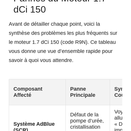
dCi 150
Avant de détailler chaque point, voici la
synthèse des problèmes les plus fréquents sur
le moteur 1.7 dCi 150 (code R9N). Ce tableau
vous donne une vue d’ensemble rapide pour
savoir à quoi vous attendre.
Composant
Panne
Sympt
Affecté
Principale
Coura
Voyant
Défaut de la
allumé
pompe d’urée,
Système AdBlue
« Dém
cristallisation
(SCR)
imposs