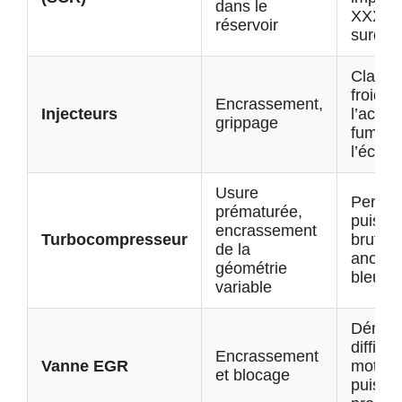
dans le
XXX km
réservoir
surcon
Claque
froid, 
Encrassement,
Injecteurs
l’accél
grippage
fumée 
l’écha
Usure
Perte 
prématurée,
puissa
encrassement
Turbocompresseur
brutale
de la
anorma
géométrie
bleue
variable
Démar
difficil
Encrassement
Vanne EGR
moteur
et blocage
puissa