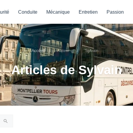
urité
Conduite
Mécanique
Entretien
Passion
Accueil
/
Auteur
/
Sylvain
Articles de Sylvain