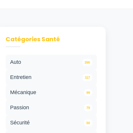
Catégories Santé
Auto
266
Entretien
117
Mécanique
99
Passion
79
Sécurité
50