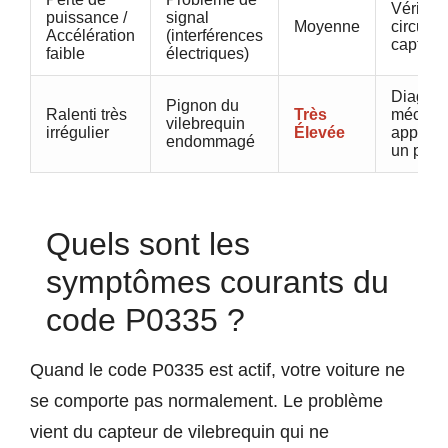
Vérifier 
puissance /
signal
Moyenne
circuit 
Accélération
(interférences
capteur
faible
électriques)
Diagnos
Pignon du
Ralenti très
Très
mécani
vilebrequin
irrégulier
Élevée
approfo
endommagé
un pro
Quels sont les
symptômes courants du
code P0335 ?
Quand le code P0335 est actif, votre voiture ne
se comporte pas normalement. Le problème
vient du capteur de vilebrequin qui ne