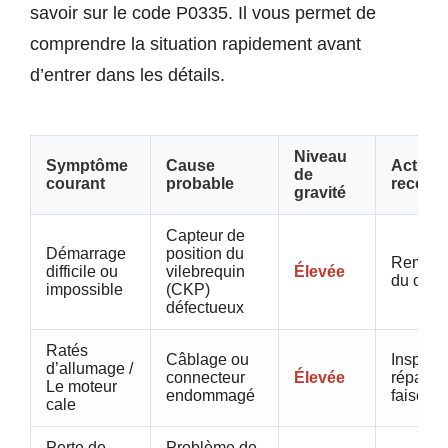
savoir sur le code P0335. Il vous permet de
comprendre la situation rapidement avant
d’entrer dans les détails.
Niveau
Symptôme
Cause
Action
de
courant
probable
recom
gravité
Capteur de
Démarrage
position du
Rempla
difficile ou
vilebrequin
Élevée
du capt
impossible
(CKP)
défectueux
Ratés
Câblage ou
Inspecti
d’allumage /
connecteur
Élevée
réparat
Le moteur
endommagé
faiscea
cale
Perte de
Problème de