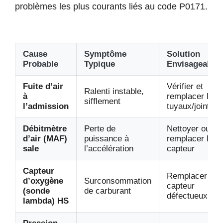
problèmes les plus courants liés au code P0171.
Cause
Symptôme
Solution
Probable
Typique
Envisageable
Fuite d’air
Vérifier et
Ralenti instable,
à
remplacer les
sifflement
l’admission
tuyaux/joints
Débitmètre
Perte de
Nettoyer ou
d’air (MAF)
puissance à
remplacer le
sale
l’accélération
capteur
Capteur
Remplacer le
d’oxygène
Surconsommation
capteur
(sonde
de carburant
défectueux
lambda) HS