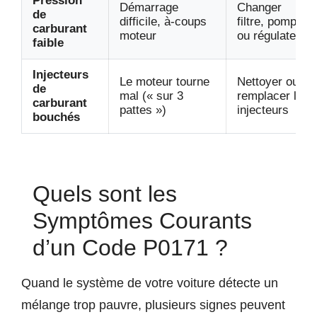
Pression
Démarrage
Changer
de
difficile, à-coups
filtre, pompe
carburant
moteur
ou régulateur
faible
Injecteurs
Le moteur tourne
Nettoyer ou
de
mal (« sur 3
remplacer les
carburant
pattes »)
injecteurs
bouchés
Quels sont les
Symptômes Courants
d’un Code P0171 ?
Quand le système de votre voiture détecte un
mélange trop pauvre, plusieurs signes peuvent