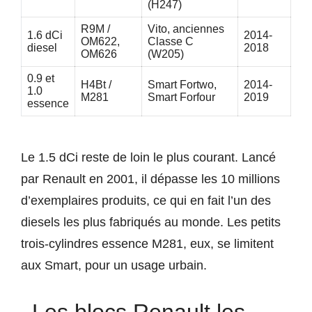
(H247)
R9M /
Vito, anciennes
1.6 dCi
2014-
OM622,
Classe C
diesel
2018
OM626
(W205)
0.9 et
H4Bt /
Smart Fortwo,
2014-
1.0
M281
Smart Forfour
2019
essence
Le 1.5 dCi reste de loin le plus courant. Lancé
par Renault en 2001, il dépasse les 10 millions
d’exemplaires produits, ce qui en fait l’un des
diesels les plus fabriqués au monde. Les petits
trois-cylindres essence M281, eux, se limitent
aux Smart, pour un usage urbain.