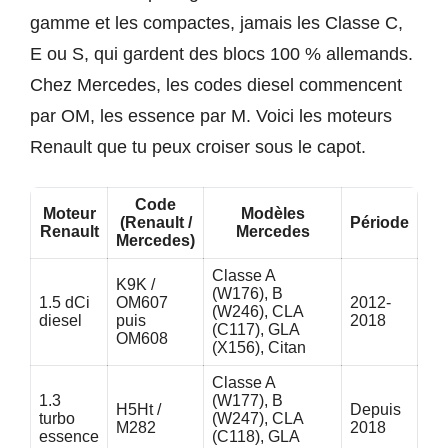
gamme et les compactes, jamais les Classe C,
E ou S, qui gardent des blocs 100 % allemands.
Chez Mercedes, les codes diesel commencent
par OM, les essence par M. Voici les moteurs
Renault que tu peux croiser sous le capot.
Code
Moteur
Modèles
(Renault /
Période
Renault
Mercedes
Mercedes)
Classe A
K9K /
(W176), B
1.5 dCi
OM607
2012-
(W246), CLA
diesel
puis
2018
(C117), GLA
OM608
(X156), Citan
Classe A
1.3
(W177), B
H5Ht /
Depuis
turbo
(W247), CLA
M282
2018
essence
(C118), GLA