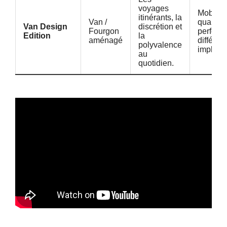
voyages
Mobilier
itinérants, la
Van /
qualité, 
Van Design
discrétion et
Fourgon
perform
Edition
la
aménagé
différen
polyvalence
implanta
au
quotidien.