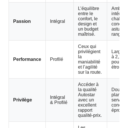
L’équilibre
Ambian
entre le
intérieu
confort, le
chaleur
Passion
Intégral
design et
concept
un budget
astucie
maîtrisé.
rangeme
Ceux qui
privilégient
Largeur 
la
à 2,16m,
Performance
Profilé
maniabilité
pour les
et l’agilité
étroites.
sur la route.
Accéder à
la qualité
Double-
Autostar
planche
Intégral
Privilège
avec un
service,
& Profilé
excellent
concept
rapport
éprouvé
qualité-prix.
Les