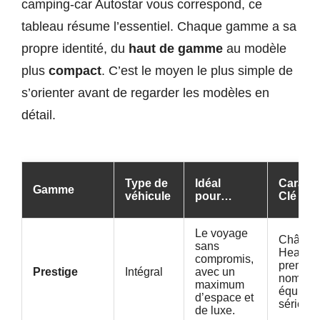
camping-car Autostar vous correspond, ce
tableau résume l’essentiel. Chaque gamme a sa
propre identité, du
haut de gamme
au modèle
plus
compact
. C’est le moyen le plus simple de
s’orienter avant de regarder les modèles en
détail.
Type de
Idéal
Caracté
Gamme
véhicule
pour…
Clé
Le voyage
Châssi
sans
Heavy, f
compromis,
premium
Prestige
Intégral
avec un
nombre
maximum
équipem
d’espace et
série.
de luxe.