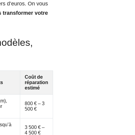
iers d’euros. On vous
 transformer votre
(modèles,
Coût de
ts
réparation
estimé
km),
800 € – 3
r
500 €
usqu’à
3 500 € –
4 500 €