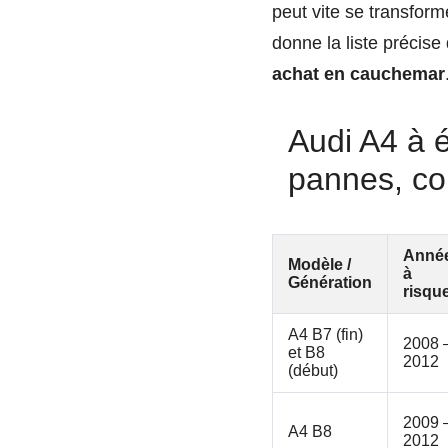
peut vite se transform
donne la liste précis
achat en cauchemar
Audi A4 à é
pannes, co
Anné
Modèle /
à
Génération
risqu
A4 B7 (fin)
2008 
et B8
2012
(début)
2009 
A4 B8
2012