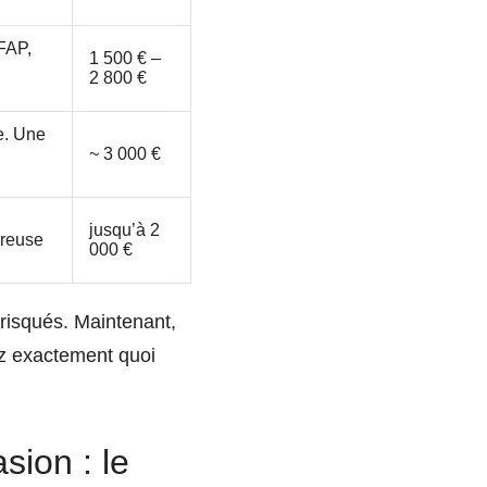
FAP,
1 500 € –
2 800 €
e. Une
~ 3 000 €
jusqu’à 2
oreuse
000 €
 risqués. Maintenant,
ez exactement quoi
sion : le