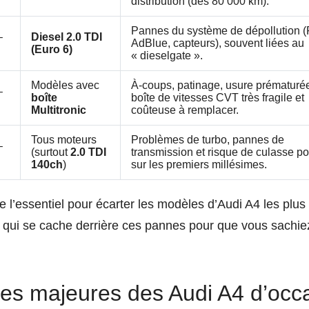
distribution (dès 80 000 km).
Pannes du système de dépollution (
–
Diesel 2.0 TDI
AdBlue, capteurs), souvent liées au
(Euro 6)
« dieselgate ».
Modèles avec
À-coups, patinage, usure prématuré
–
boîte
boîte de vitesses CVT très fragile et
Multitronic
coûteuse à remplacer.
Tous moteurs
Problèmes de turbo, pannes de
–
(surtout
2.0 TDI
transmission et risque de culasse p
140ch
)
sur les premiers millésimes.
 l’essentiel pour écarter les modèles d’Audi A4 les plus
ce qui se cache derrière ces pannes pour que vous sachi
es majeures des Audi A4 d’occa