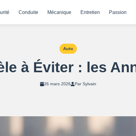
urité
Conduite
Mécanique
Entretien
Passion
Auto
le à Éviter : les An
26 mars 2026
Par Sylvain