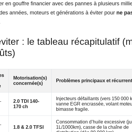
er en gouffre financier avec des pannes à plusieurs mill
e des années, moteurs et générations à éviter pour
ne pas
.
viter : le tableau récapitulatif 
ûts)
es
Motorisation(s)
Problèmes principaux et récurren
concernée(s)
e
Injecteurs défaillants (vers 150 000 
–
2.0 TDI 140-
vanne EGR encrassée, volant moteu
170 ch
bimasse fragile.
Consommation d’huile excessive (j
–
1.8 & 2.0 TFSI
1L/1000km), casse de la chaîne de