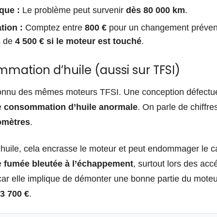
que :
Le problème peut survenir
dès 80 000 km
.
tion :
Comptez entre
800 €
pour un changement préventi
us de
4 500 € si le moteur est touché
.
mmation d’huile (aussi sur TFSI)
connu des mêmes moteurs TFSI. Une conception défect
e
consommation d’huile anormale
. On parle de chiffre
lomètres
.
huile, cela encrasse le moteur et peut endommager le ca
e
fumée bleutée à l’échappement
, surtout lors des acc
 car elle implique de démonter une bonne partie du moteu
 3 700 €
.