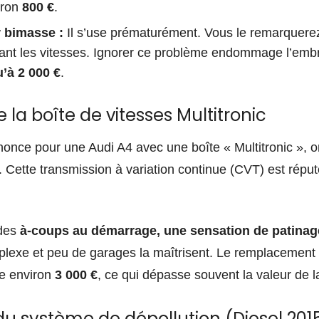
iron
800 €
.
 bimasse :
Il s’use prématurément. Vous le remarquerez
sant les vitesses. Ignorer ce problème endommage l’emb
’à 2 000 €
.
de la boîte de vitesses Multitronic
once pour une Audi A4 avec une boîte « Multitronic », on
 Cette transmission à variation continue (CVT) est répu
 des
à-coups au démarrage, une sensation de patinag
plexe et peu de garages la maîtrisent. Le remplacement 
te environ
3 000 €
, ce qui dépasse souvent la valeur de la
du système de dépollution (Diesel 201