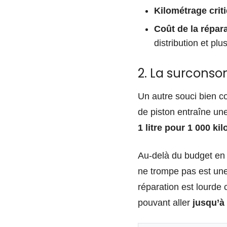
Kilométrage criti
Coût de la répara
distribution et pl
2. La surconso
Un autre souci bien 
de piston entraîne un
1 litre pour 1 000 ki
Au-delà du budget en 
ne trompe pas est un
réparation est lourde
pouvant aller
jusqu’à