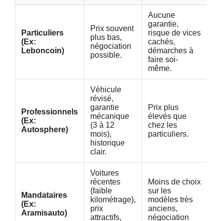
Aucune
L
garantie,
Prix souvent
av
Particuliers
risque de vices
plus bas,
bu
(Ex:
cachés,
négociation
b
Leboncoin)
démarches à
possible.
c
faire soi-
e
même.
Véhicule
révisé,
C
garantie
Prix plus
Professionnels
ch
mécanique
élevés que
(Ex:
tr
(3 à 12
chez les
Autosphere)
d’
mois),
particuliers.
ac
historique
clair.
Voitures
récentes
Moins de choix
T
(faible
sur les
Mandataires
Cl
kilométrage),
modèles très
(Ex:
n
prix
anciens,
Aramisauto)
pa
attractifs,
négociation