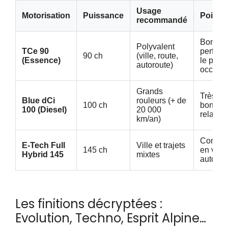
Usage
Motorisation
Puissance
Points 
recommandé
Bon co
Polyvalent
TCe 90
perfor
90 ch
(ville, route,
(Essence)
le plus
autoroute)
occasio
Grands
Très so
Blue dCi
rouleurs (+ de
100 ch
bon cou
100 (Diesel)
20 000
relance
km/an)
Consom
E-Tech Full
Ville et trajets
145 ch
en ville
Hybrid 145
mixtes
automat
Les finitions décryptées :
Evolution, Techno, Esprit Alpine…