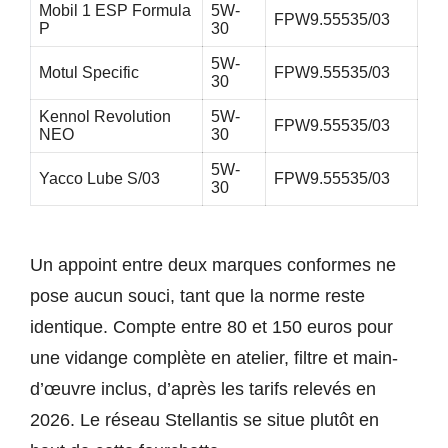
Mobil 1 ESP Formula
5W-
FPW9.55535/03
P
30
5W-
Motul Specific
FPW9.55535/03
30
Kennol Revolution
5W-
FPW9.55535/03
NEO
30
5W-
Yacco Lube S/03
FPW9.55535/03
30
Un appoint entre deux marques conformes ne
pose aucun souci, tant que la norme reste
identique. Compte entre 80 et 150 euros pour
une vidange complète en atelier, filtre et main-
d’œuvre inclus, d’après les tarifs relevés en
2026. Le réseau Stellantis se situe plutôt en