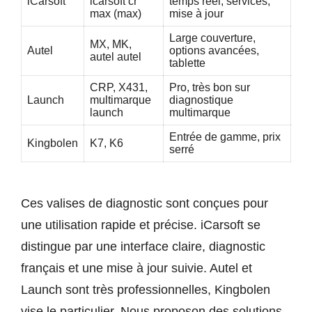
iCarsoft
icarsoft cr
temps réel, services,
max (max)
mise à jour
Large couverture,
MX, MK,
Autel
options avancées,
autel autel
tablette
CRP, X431,
Pro, très bon sur
Launch
multimarque
diagnostique
launch
multimarque
Entrée de gamme, prix
Kingbolen
K7, K6
serré
Ces valises de diagnostic sont conçues pour
une utilisation rapide et précise. iCarsoft se
distingue par une interface claire, diagnostic
français et une mise à jour suivie. Autel et
Launch sont très professionnelles, Kingbolen
vise le particulier. Nous proposon des solutions