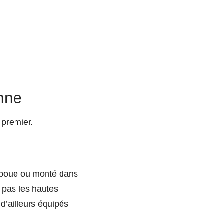
nne
 premier.
e boue ou monté dans
t pas les hautes
d’ailleurs équipés