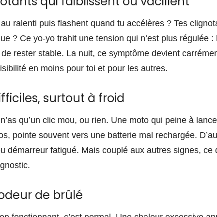
otants qui faiblissent ou vacillent
au ralenti puis flashent quand tu accélères ? Tes clignot
e ? Ce yo-yo trahit une tension qui n’est plus régulée : l’
 de rester stable. La nuit, ce symptôme devient carréme
 visibilité en moins pour toi et pour les autres.
iciles, surtout à froid
u n’as qu’un clic mou, ou rien. Une moto qui peine à lance
os, pointe souvent vers une batterie mal rechargée. D’au
e ou démarreur fatigué. Mais couplé aux autres signes, c
gnostic.
odeur de brûlé