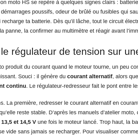
on moto HS se repère à quelques signes clairs : batterie 
, démarrages poussifs, odeur de brûlé ou fusibles qui saut
 recharge ta batterie. Dès qu’il lâche, tout le circuit élect
 panne, la confirmer au multimètre et réagir avant l’imm
 le régulateur de tension sur u
oto produit du courant quand le moteur tourne, un peu 
issant. Souci : il génère du
courant alternatif
, alors que
nt continu
. Le régulateur-redresseur fait le pont entre l
s. La première, redresser le courant alternatif en coura
 qu’elle reste stable. D’après les manuels d’atelier moto, 
e
13,5 et 14,5 V
une fois le moteur lancé. Trop haut, la ba
 se vide sans jamais se recharger. Pour visualiser commen