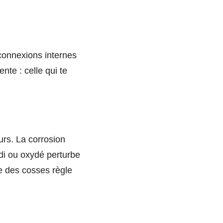
connexions internes
nte : celle qui te
urs. La corrosion
rdi ou oxydé perturbe
e des cosses règle