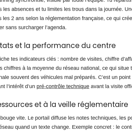
ning synchronisé, visible par toute l’équipe. Tu répartis 
s les absences et tu limites les trous dans la journée. Une
 les 2 ans selon la réglementation française, ce qui crée
r sans surcharger l’agenda.
ultats et la performance du centre
che tes indicateurs clés : nombre de visites, chiffre d’aff
s chiffres à la moyenne du réseau national, ce qui situe 
gnale souvent des véhicules mal préparés. C’est un point 
nt l’intérêt d’un
pré-contrôle technique
avant la visite offi
ssources et à la veille réglementaire
bouge vite. Le portail diffuse les notes techniques, les p
u réseau quand un texte change. Exemple concret : le con