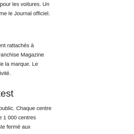
 pour les voitures. Un
me le Journal officiel.
ent rattachés à
Franchise Magazine
de la marque. Le
vité.
test
d public. Chaque centre
de 1 000 centres
ste fermé aux