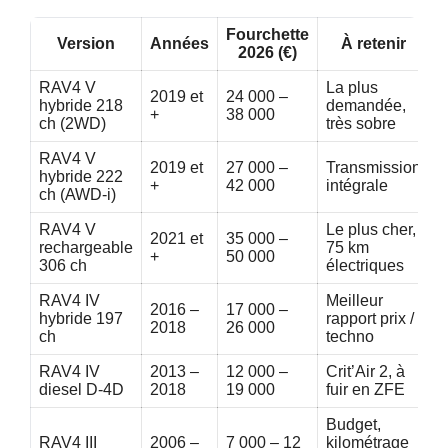
Fourchette
Version
Années
À retenir
2026 (€)
RAV4 V
La plus
2019 et
24 000 –
hybride 218
demandée,
+
38 000
ch (2WD)
très sobre
RAV4 V
2019 et
27 000 –
Transmission
hybride 222
+
42 000
intégrale
ch (AWD-i)
RAV4 V
Le plus cher,
2021 et
35 000 –
rechargeable
75 km
+
50 000
306 ch
électriques
RAV4 IV
Meilleur
2016 –
17 000 –
hybride 197
rapport prix /
2018
26 000
ch
techno
RAV4 IV
2013 –
12 000 –
Crit’Air 2, à
diesel D-4D
2018
19 000
fuir en ZFE
Budget,
RAV4 III
2006 –
7 000 – 12
kilométrage