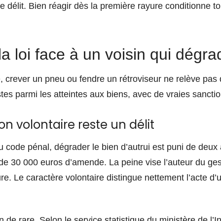
 de délit. Bien réagir dès la première rayure conditionne t
la loi face à un voisin qui dégra
 crever un pneu ou fendre un rétroviseur ne relève pas de
tes parmi les atteintes aux biens, avec de vraies sanction
n volontaire reste un délit
du code pénal, dégrader le bien d’autrui est puni de deux
e 30 000 euros d’amende. La peine vise l’auteur du gest
ture. Le caractère volontaire distingue nettement l’acte 
de rare. Selon le service statistique du ministère de l’I