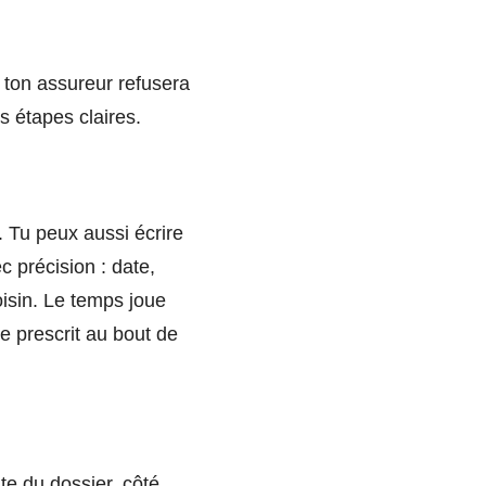
e, ton assureur refusera
s étapes claires.
 Tu peux aussi écrire
c précision : date,
oisin. Le temps joue
se prescrit au bout de
e du dossier, côté