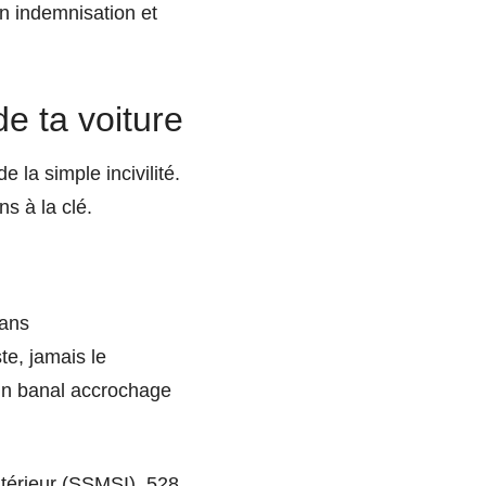
on indemnisation et
de ta voiture
 la simple incivilité.
s à la clé.
 ans
e, jamais le
d’un banal accrochage
ntérieur (SSMSI), 528