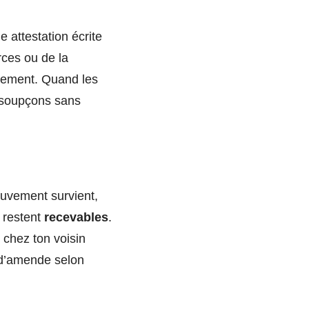
 attestation écrite
rces ou de la
cement. Quand les
 soupçons sans
uvement survient,
s restent
recevables
.
 chez ton voisin
s d’amende selon