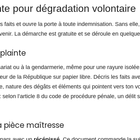
nte pour dégradation volontaire
les faits et ouvre la porte à toute indemnisation. Sans ell
rvenir. La démarche est gratuite et se déroule en quelque
plainte
riat ou à la gendarmerie, même pour une rayure isolée.
ur de la République sur papier libre. Décris les faits ave
e, nature des dégâts et éléments qui pointent vers ton v
e : selon l’article 8 du code de procédure pénale, un délit 
.
ta pièce maîtresse
repars avec un
récépissé
. Ce document commande la suit