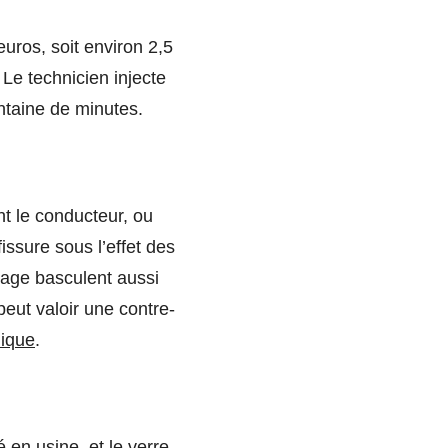
euros, soit environ 2,5
Le technicien injecte
entaine de minutes.
nt le conducteur, ou
issure sous l’effet des
rage basculent aussi
eut valoir une contre-
nique
.
é en usine, et le verre