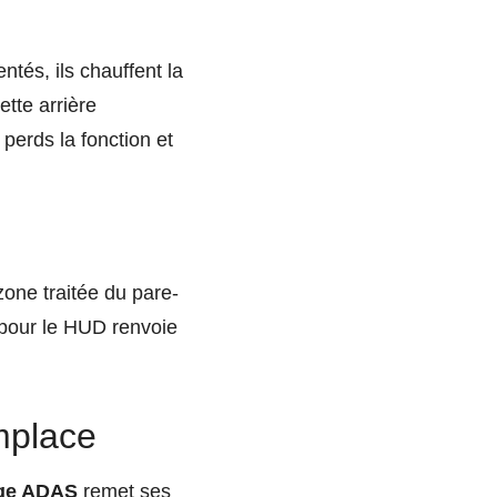
ntés, ils chauffent la
tte arrière
perds la fonction et
zone traitée du pare-
u pour le HUD renvoie
mplace
age ADAS
remet ses