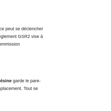
nce peut se déclencher
 règlement GSR2 vise à
Commission
résine
garde le pare-
emplacement. Tout se