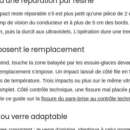
 d’une réparation par résine
act reste réparable s’il est plus petit qu’une pièce de 2 
mp de vision du conducteur et à plus de 5 cm des bords. 
n, puis la durcit aux ultraviolets. L’opération dure une tr
mposent le remplacement
étend, touche la zone balayée par les essuie-glaces deva
 remplacement s’impose. Un impact laissé de côté file en f
ts de température. Trois impacts ou plus sur le même vit
mplet. Côté contrôle technique, une fissure mal placée p
lle ce guide sur la
fissure du pare-brise au contrôle tech
e ou verre adaptable
es coexistent : le verre d’origine, identique à celui mont