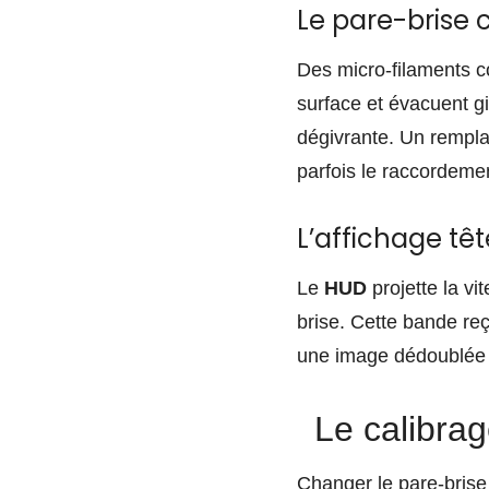
Le pare-brise 
Des micro-filaments co
surface et évacuent g
dégivrante. Un rempla
parfois le raccordemen
L’affichage têt
Le
HUD
projette la vi
brise. Cette bande reç
une image dédoublée ou
Le calibra
Changer le pare-brise