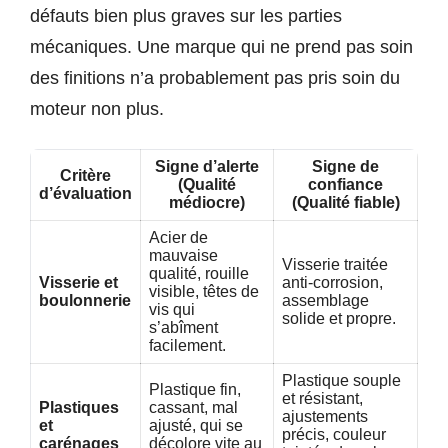
défauts bien plus graves sur les parties
mécaniques. Une marque qui ne prend pas soin
des finitions n’a probablement pas pris soin du
moteur non plus.
Signe d’alerte
Signe de
Critère
(Qualité
confiance
d’évaluation
médiocre)
(Qualité fiable)
Acier de
mauvaise
Visserie traitée
qualité, rouille
Visserie et
anti-corrosion,
visible, têtes de
boulonnerie
assemblage
vis qui
solide et propre.
s’abîment
facilement.
Plastique souple
Plastique fin,
et résistant,
Plastiques
cassant, mal
ajustements
et
ajusté, qui se
précis, couleur
carénages
décolore vite au