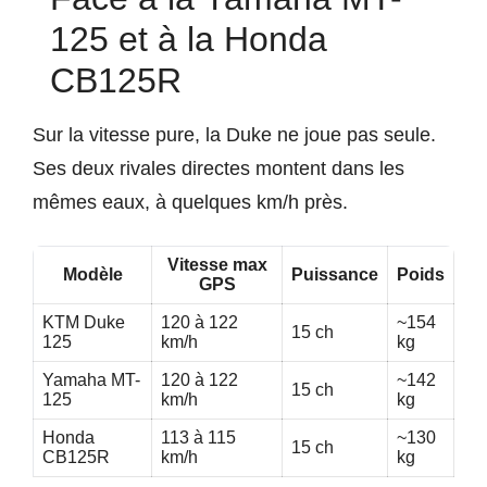
125 et à la Honda
CB125R
Sur la vitesse pure, la Duke ne joue pas seule.
Ses deux rivales directes montent dans les
mêmes eaux, à quelques km/h près.
Vitesse max
Modèle
Puissance
Poids
GPS
KTM Duke
120 à 122
~154
15 ch
125
km/h
kg
Yamaha MT-
120 à 122
~142
15 ch
125
km/h
kg
Honda
113 à 115
~130
15 ch
CB125R
km/h
kg