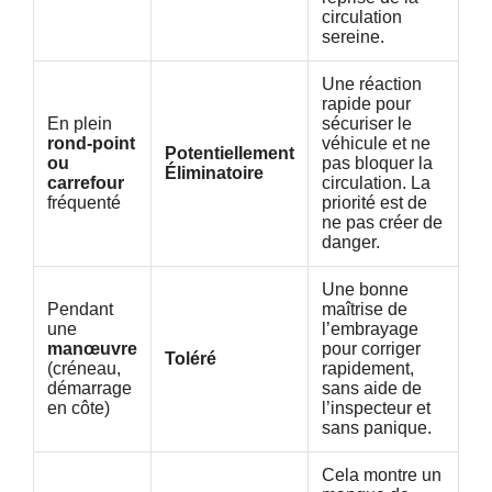
circulation
sereine.
Une réaction
rapide pour
En plein
sécuriser le
rond-point
véhicule et ne
Potentiellement
ou
pas bloquer la
Éliminatoire
carrefour
circulation. La
fréquenté
priorité est de
ne pas créer de
danger.
Une bonne
Pendant
maîtrise de
une
l’embrayage
manœuvre
pour corriger
Toléré
(créneau,
rapidement,
démarrage
sans aide de
en côte)
l’inspecteur et
sans panique.
Cela montre un