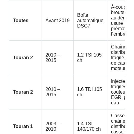
À-coups,
broutemen
Boîte
au démarr
Toutes
Avant 2019
automatique
usure
DSG7
prématuré
l’embraya
Chaîne de
distributio
2010 –
1.2 TSI 105
Touran 2
fragile, ris
2015
ch
de casse
moteur
Injecteurs 
fragiles et
2010 –
1.6 TDI 105
Touran 2
coûteux, 
2015
ch
EGR, pom
eau
Casse de 
chaîne de
2003 –
1.4 TSI
Touran 1
distribution
2010
140/170 ch
casse de