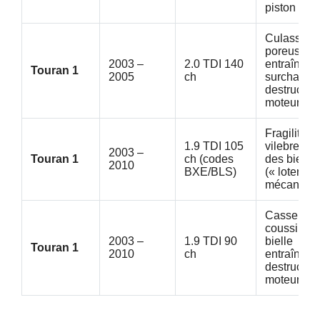
piston
Culasse
poreuse
2003 –
2.0 TDI 140
entraînant
Touran 1
2005
ch
surchauffe 
destructio
moteur
Fragilité d
1.9 TDI 105
vilebrequin
2003 –
Touran 1
ch (codes
des bielles
2010
BXE/BLS)
(« loterie
mécanique
Casse des
coussinets
2003 –
1.9 TDI 90
bielle
Touran 1
2010
ch
entraînant 
destructio
moteur