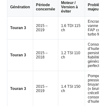
Moteur /
Période
Problème
Génération
Version à
concernée
majeurs
éviter
Encrassem
2015 –
1.6 TDI 115
vanne EG
Touran 3
2019
ch
FAP colma
turbo fragi
Consomma
d’huile
2015 –
1.2 TSI 110
persistante
Touran 3
2018
ch
fiabilité
générale
perfectible
Pompe ha
pression
bruyante
2015 –
1.4 TSI 150
Touran 3
(« bruit de
2019
ch
crécelle »)
consomma
d’huile