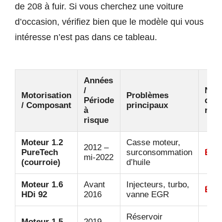
de 208 à fuir. Si vous cherchez une voiture
d’occasion, vérifiez bien que le modèle qui vous
intéresse n’est pas dans ce tableau.
Années
/
Niv
Motorisation
Problèmes
Période
de
/ Composant
principaux
à
risq
risque
Moteur 1.2
Casse moteur,
2012 –
PureTech
surconsommation
Élev
mi-2022
(courroie)
d’huile
Moteur 1.6
Avant
Injecteurs, turbo,
Élev
HDi 92
2016
vanne EGR
Réservoir
Moteur 1.5
2019 –