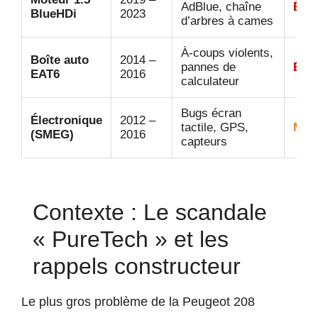
AdBlue, chaîne
Élev
BlueHDi
2023
d’arbres à cames
À-coups violents,
Boîte auto
2014 –
pannes de
Élev
EAT6
2016
calculateur
Bugs écran
Électronique
2012 –
tactile, GPS,
Moy
(SMEG)
2016
capteurs
Contexte : Le scandale
« PureTech » et les
rappels constructeur
Le plus gros problème de la Peugeot 208