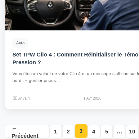
Auto
Set TPW Clio 4 : Comment Réinitialiser le Témo
Pression ?
Vous êtes au volant de votre Clio 4 et un message s’affiche sur 
bord : « gonfler pneus…
Sylvain
1 Avr 2026
←
3
1
2
4
5
…
10
Précédent