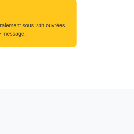
éralement sous 24h ouvrées.
re message.