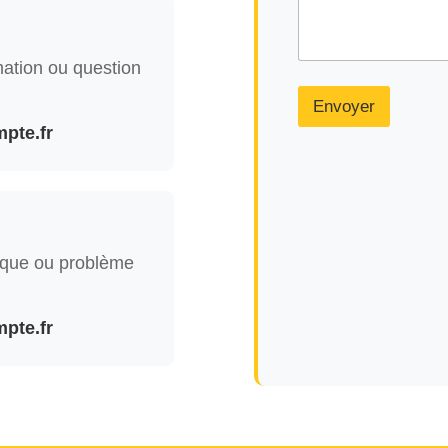
ation ou question
Envoyer
pte.fr
ique ou problème
pte.fr